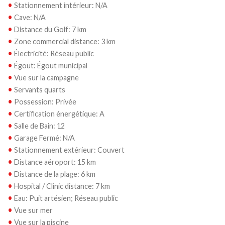
•
Stationnement intérieur: N/A
•
Cave: N/A
•
Distance du Golf: 7 km
•
Zone commercial distance: 3 km
•
Électricité: Réseau public
•
Égout: Égout municipal
•
Vue sur la campagne
•
Servants quarts
•
Possession: Privée
•
Certification énergétique: A
•
Salle de Bain: 12
•
Garage Fermé: N/A
•
Stationnement extérieur: Couvert
•
Distance aéroport: 15 km
•
Distance de la plage: 6 km
•
Hospital / Clinic distance: 7 km
•
Eau: Puit artésien; Réseau public
•
Vue sur mer
•
Vue sur la piscine